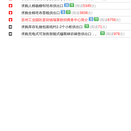
求购人棉杨柳邹坯布供出口
(阅读
5345
次)
求购全棉坯布普梳供出口
(阅读
3838
次)
苏州工业园区娄葑镇瑞莱纺织商务中心简介
(阅读
6756
次)
求购库存礼物包装纸约1-2个小柜供出口
(阅读
71
次)
求购充电式可加热智能式穆斯林祈祷垫供出口，。
(阅读
976
次)