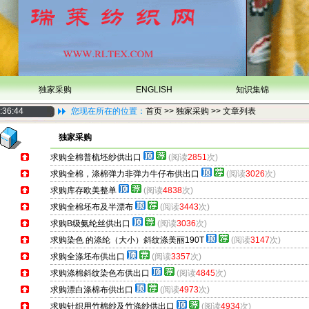
独家采购
ENGLISH
知识集锦
:36:45
您现在所在的位置：
首页
>> 独家采购 >> 文章列表
独家采购
求购全棉普梳坯纱供出口
(阅读
2851
次)
求购全棉，涤棉弹力非弹力牛仔布供出口
(阅读
3026
次)
求购库存欧美整单
(阅读
4838
次)
求购全棉坯布及半漂布
(阅读
3443
次)
求购B级氨纶丝供出口
(阅读
3036
次)
求购染色 的涤纶（大小）斜纹涤美丽190T
(阅读
3147
次)
求购全涤坯布供出口
(阅读
3357
次)
求购涤棉斜纹染色布供出口
(阅读
4845
次)
求购漂白涤棉布供出口
(阅读
4973
次)
求购针织用竹棉纱及竹涤纱供出口
(阅读
4934
次)