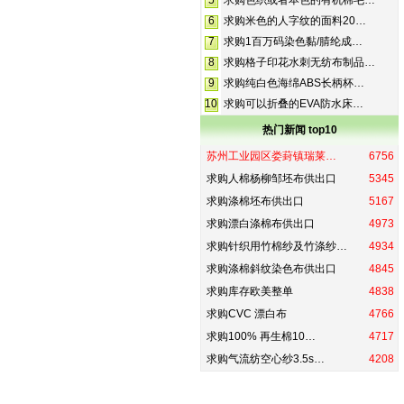
5
求购色织或者本色的有机棉毛…
6
求购米色的人字纹的面料20…
7
求购1百万码染色黏/腈纶成…
8
求购格子印花水刺无纺布制品…
9
求购纯白色海绵ABS长柄杯…
10
求购可以折叠的EVA防水床…
热门新闻 top10
苏州工业园区娄葑镇瑞莱…
6756
求购人棉杨柳邹坯布供出口
5345
求购涤棉坯布供出口
5167
求购漂白涤棉布供出口
4973
求购针织用竹棉纱及竹涤纱…
4934
求购涤棉斜纹染色布供出口
4845
求购库存欧美整单
4838
求购CVC 漂白布
4766
求购100% 再生棉10…
4717
求购气流纺空心纱3.5s…
4208