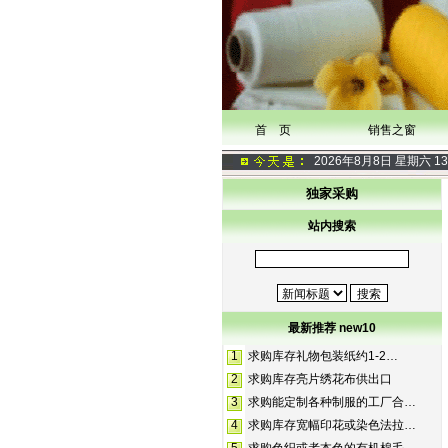
首 页
销售之窗
2026年8月8日 星期六
13
独家采购
站内搜索
最新推荐 new10
1
求购库存礼物包装纸约1-2…
2
求购库存亮片绣花布供出口
3
求购能定制各种制服的工厂合…
4
求购库存宽幅印花或染色法拉…