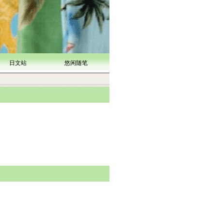
日文站
悠闲随笔