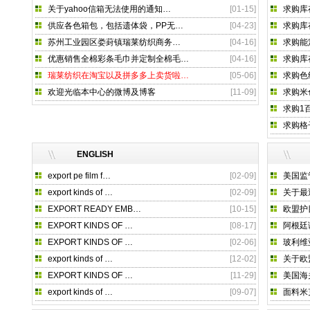
关于yahoo信箱无法使用的通知
…
[01-15]
求购库
供应各色箱包，包括遗体袋，PP无
…
[04-23]
求购库
苏州工业园区娄葑镇瑞莱纺织商务
…
[04-16]
求购能
优惠销售全棉彩条毛巾并定制全棉毛
…
[04-16]
求购库
瑞莱纺织在淘宝以及拼多多上卖货啦
…
[05-06]
求购色
欢迎光临本中心的微博及博客
[11-09]
求购米
求购1
求购格
ENGLISH
export pe film f
…
[02-09]
美国监
export kinds of
…
[02-09]
关于最
EXPORT READY EMB
…
[10-15]
欧盟护
EXPORT KINDS OF
…
[08-17]
阿根廷
EXPORT KINDS OF
…
[02-06]
玻利维
export kinds of
…
[12-02]
关于欧
EXPORT KINDS OF
…
[11-29]
美国海
export kinds of
…
[09-07]
面料米