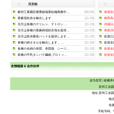
日文站
蘇州工業園区楼豊鎮瑞莱紡織商務中
…
[08-05]
恭喜苏
亜麻混紡糸を輸出します
[11-29]
推荐高
当方は各種のテリレン、テトロン
…
[11-29]
26届
当方は各種の亜麻綿混紡生地を提供
…
[11-29]
恭喜2
当方は防水吸収パッドを提供します
…
[11-29]
欢迎江
各種の綿タオルを輸出します 。
…
[11-28]
欢迎全
各種の全綿の布団、布団袋、シーツ
…
[11-28]
欢迎全
各種の牛乳タンパク繊維,プロミッ
…
[11-28]
欢迎全
友情链接 & 合作伙伴
设为首页
|
收藏本
苏州工业园
地址:苏州工业园
电话:
传真:
手机号码、WeCh