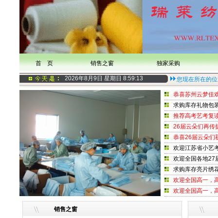
首 页
销售之窗
独家采购
2026年8月9日 星期日
8:59:13
您现在所在的位
恭喜苏州云梦佳
求购库存礼物包装
推荐高考艺考复
26届云朵们再传
恭喜26届云朵
欢迎江苏省小艺
欢迎全国各地2
求购库存亮片绣
欢迎全国高一，
欢迎全国高一，
销售之窗