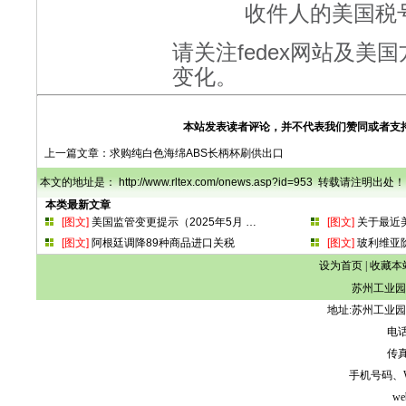
收件人的美国税
请关注fedex网站及
变化。
本站发表读者评论，并不代表我们赞同或者支
上一篇文章：
求购纯白色海绵ABS长柄杯刷供出口
本文的地址是： http://www.rltex.com/onews.asp?id=953 转载请注明出处！
本类最新文章
[图文]
美国监管变更提示（2025年5月
…
[图文]
关于最近
[图文]
阿根廷调降89种商品进口关税
[图文]
玻利维亚
设为首页
|
收藏本
苏州工业园
地址:苏州工业园
电话:
传真:
手机号码、WeCh
we