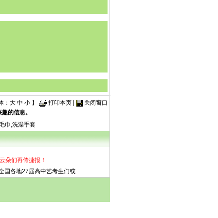
体：
大
中
小
】
打印本页
|
关闭窗口
兴趣的信息。
毛巾,洗澡手套
届云朵们再传捷报！
全国各地27届高中艺考生们或
…