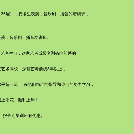
高三（26届），复读生表演，
播音的培训班，
音乐剧，
）表演，
播音培训班。
音乐剧，
了，各位艺考生们，这家艺考成绩名列省内前茅的
点艺术高校，深耕艺考前线8年以上，
平超一流， 有他们精准的指导和你们的努力学习，
锦上添花，顺利上岸！
生， 报长期集训班有优惠。