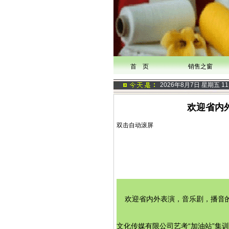
首 页
销售之窗
2026年8月7日 星期五
11
欢迎省内
双击自动滚屏
    欢迎省内外表演，
播音
音乐剧，
文化传媒有限公司艺考“加油站”集训