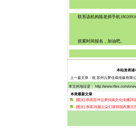
       联系该机构陈老师手机1802
       抓紧时间报名，加油吧。
本站发表读
上一篇文章：
祝 苏州云梦佳戏传媒有限
本文的地址是： http://www.rltex.com/
本类最新文章
[图文]
恭喜苏州云梦佳戏文化传播26
[图文]
恭喜26届云朵们获得国内重点