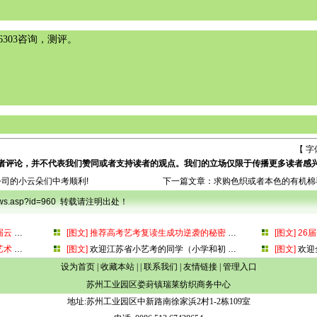
0916303咨询，测评。
【 字
者评论，并不代表我们赞同或者支持读者的观点。我们的立场仅限于传播更多读者感
公司的小云朵们中考顺利!
下一篇文章：
求购色织或者本色的有机棉
onews.asp?id=960 转载请注明出处！
届云
…
[图文]
推荐高考艺考复读生成功逆袭的秘密
…
[图文]
26
艺术
…
[图文]
欢迎江苏省小艺考的同学（小学和初
…
[图文]
欢迎
设为首页
|
收藏本站
| |
联系我们
|
友情链接
|
管理入口
苏州工业园区娄葑镇瑞莱纺织商务中心
地址:苏州工业园区中新路南徐家浜2村1-2栋109室