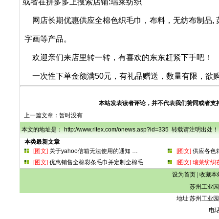
或者在拼多多上搜索店铺:瑞莱纺织
网店长期优惠供应全棉色织毛巾，布料，无纺布制品, 苏
字画等产品。
欢迎亲们来店里转一转，有喜欢的东东赶紧下手吧！
一次性下单金额满50元，有礼品赠送，数量有限，欲
本站发表读者评论，并不代表我们赞同或者支
上一篇文章：暂时没有
本文的地址是： http://www.rltex.com/onews.asp?id=335 转载请注明出处！
本类最新文章
[图文]
关于yahoo信箱无法使用的通知
…
[图文]
供应各色
[图文]
优惠销售全棉彩条毛巾并定制全棉毛
…
[图文]
瑞莱纺织
设为首页
|
收藏本
苏州工业园
地址:苏州工业园
电话: