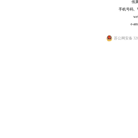
传真:
手机号码、WeCh
we
e-am
苏公网安备 3205