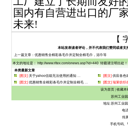
工厂建立了长期而友好的
国内有自营进出口的厂家
未来!
【 
本站发表读者评论，并不代表我们赞同或者支
上一篇文章：
优惠销售全棉彩条毛巾并定制全棉毛巾，浴巾等
本文的地址是： http://www.rltex.com/onews.asp?id=440 转载请注明出处！
本类最新文章
[图文]
关于yahoo信箱无法使用的通知
…
[图文]
供应各色
[图文]
优惠销售全棉彩条毛巾并定制全棉毛
…
[图文]
瑞莱纺织
设为首页
|
收藏本
苏州工业园
地址:苏州工业园
电话:
传真:
手机号码、WeCh