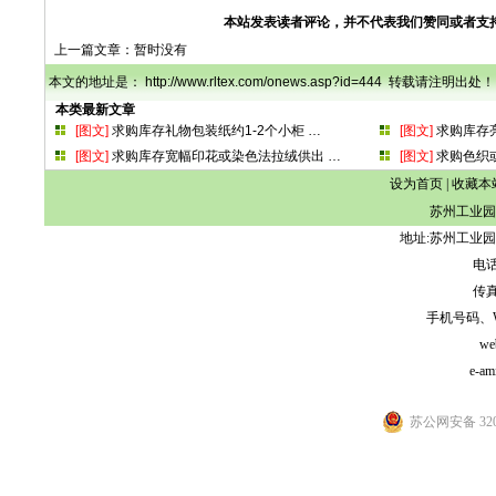
本站发表读者评论，并不代表我们赞同或者支
上一篇文章：暂时没有
本文的地址是： http://www.rltex.com/onews.asp?id=444 转载请注明出处！
本类最新文章
[图文]
求购库存礼物包装纸约1-2个小柜
…
[图文]
求购库存
[图文]
求购库存宽幅印花或染色法拉绒供出
…
[图文]
求购色织
设为首页
|
收藏本
苏州工业园
地址:苏州工业园
电话:
传真:
手机号码、WeCh
we
e-am
苏公网安备 3205