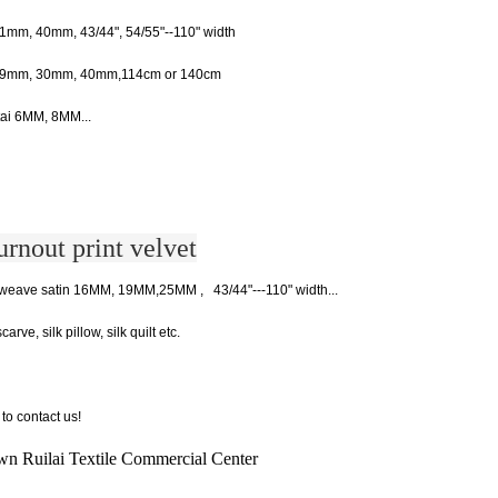
mm, 40mm, 43/44", 54/55"--110" width
 30mm, 40mm,114cm or 140cm
 6MM, 8MM...
t print velvet
tin 16MM, 19MM,25MM , 43/44"---110" width...
scarve, silk pillow, silk quilt etc.
to contact us!
n Ruilai Textile Commercial Center