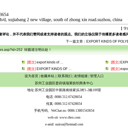
43654
 b/d, xujiabang 2 new village, south of zhong xin road.suzhou, china
【 字
者评论，并不代表我们赞同或者支持读者的观点。我们的立场仅限于传播更多读者感
下一篇文章：
EXPORT KINDS OF POLY
onews.asp?id=252 转载请注明出处！
[图文]
export kinds of
…
[图文]
EXP
[图文]
EXPORT KINDS OF
…
[图文]
expo
设为首页
|
收藏本站
| |
联系我们
|
友情链接
|
管理入口
苏州工业园区娄葑镇瑞莱纺织商务中心
地址:苏州工业园区中新路南徐家浜2村1-2栋109室
电话: 0086.512.67428654
传真: 0086.512.67428654
手机号码、WeChat no: 0086.13801543654
web-sit: www.rltex.com
e-amil: uuirsa@hotmail.com