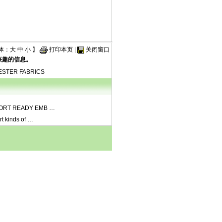
体：
大
中
小
】
打印本页
|
关闭窗口
兴趣的信息。
ESTER FABRICS
ORT READY EMB
…
rt kinds of
…