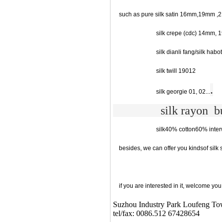
such as pure silk satin 16mm,19mm ,21
silk crepe (cdc) 14mm, 19mm,
silk dianli fang/silk habotai
silk twill 19012
.
silk georgie 01, 02...
silk rayon burnou
silk40% cotton60% interweave sa
besides, we can offer you kindsof silk 
if you are interested in it, welcome you 
Suzhou Industry Park Loufeng Tow
tel/fax: 0086.512 67428654