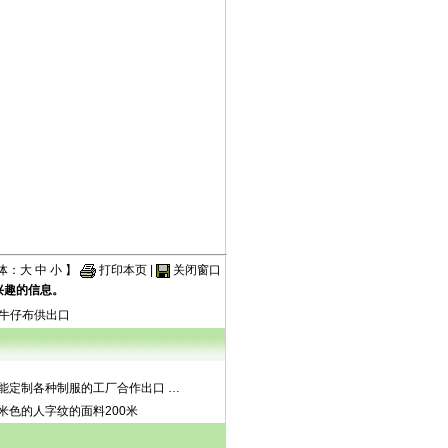
体：
大
中
小
】
打印本页
|
关闭窗口
兴趣的信息。
牛仔布供出口
能定制各种制服的工厂合作出口
…
米色的人字纹的面料200米