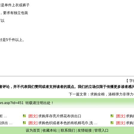
者是单件上衣或裤子
以，要求有独立包装
可以
好是5千件以上。
【 字
者评论，并不代表我们赞同或者支持读者的观点。我们的立场仅限于传播更多读者感
下一篇文章：
求购全棉，涤棉弹力非弹力
onews.asp?id=451 转载请注明出处！
柜
…
[图文]
求购库存亮片绣花布供出口
[图文]
求购
绒供出
…
[图文]
求购色织或者本色的有机棉毛巾,洗
…
[图文]
求购
设为首页
|
收藏本站
| |
联系我们
|
友情链接
|
管理入口