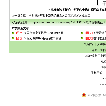
【 
本站发表读者评论，并不代表我们赞同或者支
上一篇文章：
求购涤纶坯纱30S涤纶麻灰纱及黑色涤纶纱供出口
本文的地址是： http://www.rltex.com/onews.asp?id=757 转载请注明出处！
本类最新文章
[图文]
美国监管变更提示（2025年5月
…
[图文]
关于最近
[图文]
阿根廷调降89种商品进口关税
[图文]
玻利维亚
设为首页
|
收藏本
苏州工业园
地址:苏州工业园
电话:
传真:
手机号码、WeCh
we
e-am
苏公网安备 3205