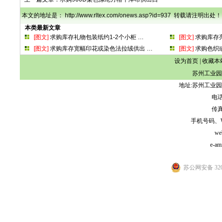
本文的地址是： http://www.rltex.com/onews.asp?id=937 转载请注明出处！
本类最新文章
[图文]
求购库存礼物包装纸约1-2个小柜
…
[图文]
求购库存
[图文]
求购库存宽幅印花或染色法拉绒供出
…
[图文]
求购色织
设为首页
|
收藏本
苏州工业园
地址:苏州工业园
电话:
传真:
手机号码、WeCh
we
e-am
苏公网安备 3205