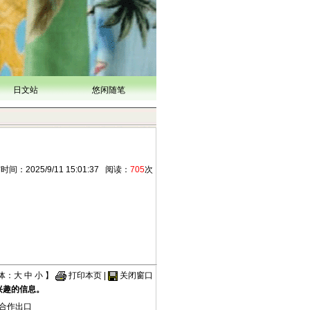
日文站
悠闲随笔
025/9/11 15:01:37 阅读：
705
次
体：
大
中
小
】
打印本页
|
关闭窗口
兴趣的信息。
合作出口