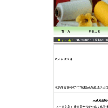
首 页
销售之窗
2026年8月6日 星期四
18
双击自动滚屏
求购库存宽幅60"印花或染色法拉绒供出口,
本站发表读
上一篇文章：
恭喜苏州云梦佳戏文化传播