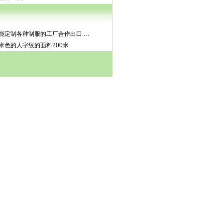
能定制各种制服的工厂合作出口
…
米色的人字纹的面料200米