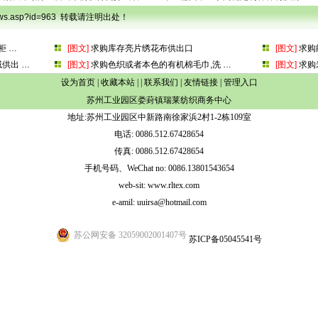
onews.asp?id=963 转载请注明出处！
柜
…
[图文]
求购库存亮片绣花布供出口
[图文]
求购
绒供出
…
[图文]
求购色织或者本色的有机棉毛巾,洗
…
[图文]
求购
设为首页
|
收藏本站
| |
联系我们
|
友情链接
|
管理入口
苏州工业园区娄葑镇瑞莱纺织商务中心
地址:苏州工业园区中新路南徐家浜2村1-2栋109室
电话: 0086.512.67428654
传真: 0086.512.67428654
手机号码、WeChat no: 0086.13801543654
web-sit: www.rltex.com
e-amil: uuirsa@hotmail.com
苏公网安备 32059002001407号
苏ICP备05045541号