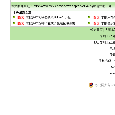
本文的地址是： http://www.rltex.com/onews.asp?id=964 转载请注明出处！
本类最新文章
[图文]
求购库存礼物包装纸约1-2个小柜
…
[图文]
求购库存
[图文]
求购库存宽幅印花或染色法拉绒供出
…
[图文]
求购色织
设为首页
|
收藏本
苏州工业园
地址:苏州工业园
电话:
传真:
手机号码、WeCh
we
e-am
苏公网安备 3205